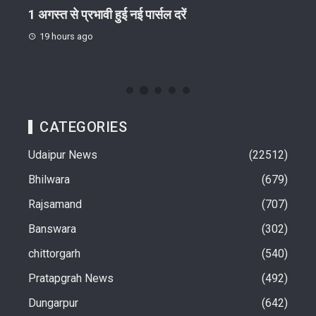
गोष्ठी
1 अगस्त से प्रभावी हुई नई पार्सल दरें
जिग-
ईंट-भ
19 hours ago
19 
CATEGORIES
Udaipur News
22512
Bhilwara
679
Rajsamand
707
Banswara
302
chittorgarh
540
Pratapgrah News
492
Dungarpur
642