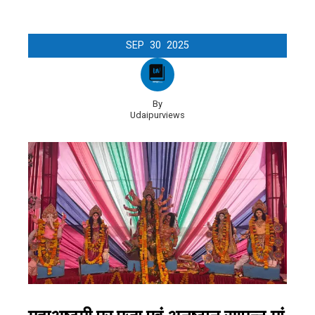
SEP
30
2025
By
Udaipurviews