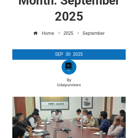
Month:
September
2025
Home
2025
September
SEP
30
2025
By
Udaipurviews