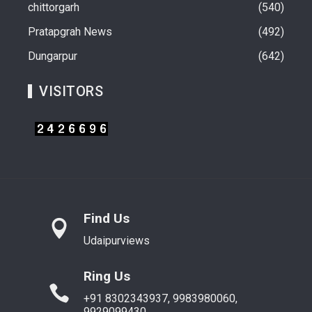
chittorgarh
540
Pratapgrah News
492
Dungarpur
642
VISITORS
Find Us
Udaipurviews
Ring Us
+91 8302343937, 9983980060,
9929099430