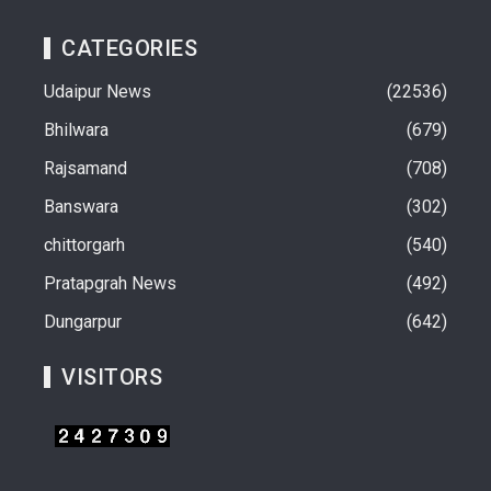
CATEGORIES
Udaipur News
22536
Bhilwara
679
Rajsamand
708
Banswara
302
chittorgarh
540
Pratapgrah News
492
Dungarpur
642
VISITORS