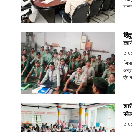
राज्य
हिं
कार
Ud
जिला 
अनुश
एंड 
शार
संपन
Ud