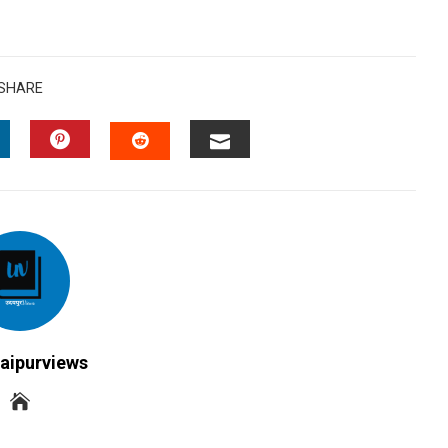
SHARE
INKEDIN
PINTEREST
EMAIL
STUMBLEUPON
aipurviews