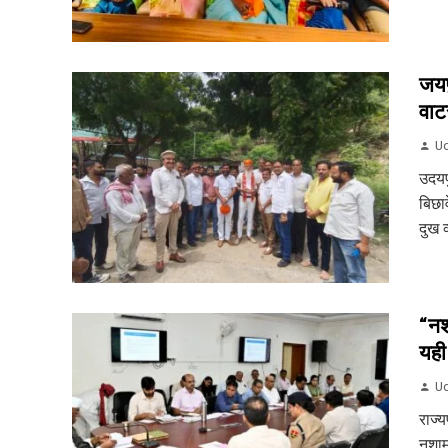
जयप
वाट
Ud
उदयप
बिछाव
दुख व
“नश
यही
Ud
राज्
नशामु