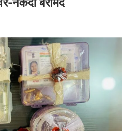
ेवर-नकदी बरामद