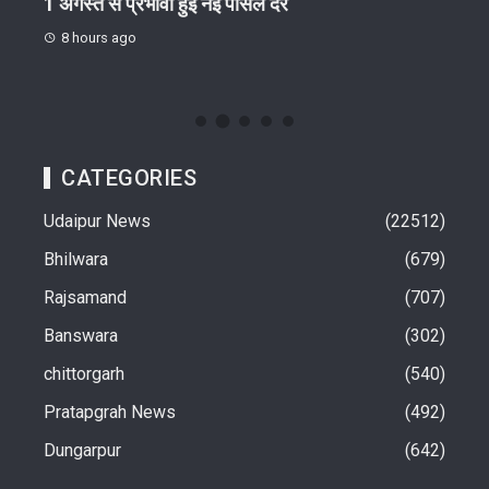
गोष्ठी
1 अगस्त से प्रभावी हुई नई पार्सल दरें
जिग-
ईंट-भ
8 hours ago
8 h
CATEGORIES
Udaipur News
22512
Bhilwara
679
Rajsamand
707
Banswara
302
chittorgarh
540
Pratapgrah News
492
Dungarpur
642