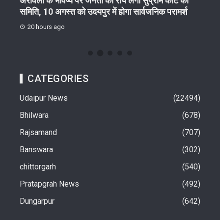
गा
अरावली के भविष्य पर जनता की राय लेगी सुप्रीम कोर्ट की
आरयूआ
समिति, 10 अगस्त को उदयपुर में होगा सार्वजनिक परामर्श
हितधा
20 hours ago
22 
CATEGORIES
Udaipur News
22494
Bhilwara
678
Rajsamand
707
Banswara
302
chittorgarh
540
Pratapgrah News
492
Dungarpur
642