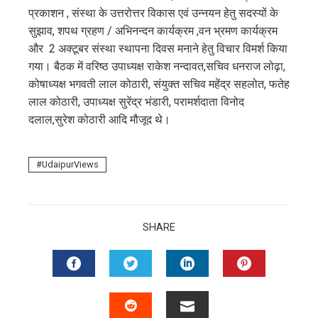
edIn
प्रकाशन , संस्था के उत्तरोत्तर विकास एवं उन्नयन हेतु सदस्यों के
सुझाव, शपथ ग्रहण / अभिनन्दन कार्यक्रम ,वन भ्रमण कार्यक्रम
erest
और 2 अक्टूबर संस्था स्थापना दिवस मनाने हेतु विचार विमर्श किया
गया। बैठक में वरिष्ठ उपाध्यक्ष राकेश नन्दावत,सचिव धनराज लोढ़ा,
mbleupon
कोषाध्यक्ष भगवती लाल कोठारी, संयुक्त सचिव महेंद्र सहलोत, फतेह
लाल कोठारी, उपाध्यक्ष सुरेंद्र भंडारी, परामर्शदाता विनोद
l
दलाल,सुरेश कोठारी आदि मौजूद थे।
UdaipurViews
SHARE
FACEBOOK
TWITTER
LINKEDIN
PINTERES