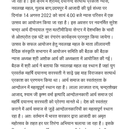
जा रहा है। इस क्रम में श्रीमद् दयानन्द सत्यार्थ प्रकाश न्यास,
edIn
नवलखा महल, गुलाब बाग,उदयपुर में आजादी की पूर्व संध्या पर
दिनांक 14 अगस्त 2022 को सायं 4.00 बजे न्यास परिसर में एक
erest
उत्सव का आयोजन किया जा रहा है। इस अवसर पर नवनर्मित सुरेश
चन्द्र आर्य दीनदयाल गुप्त मल्टीमीडिया सेन्टर में देशभक्ति के भावों
mbleupon
से ओतप्रोत एक घंटे का रंगारंग कार्यक्रम प्रस्तुत किया जायेगा।
उत्सव के सफल आयोजन हेतु नवलखा महल के माता लीलावन्ती
l
वैदिक संस्कृति सभागार में आयोजन समिति की बैठक की बैठक
न्यास अध्यक्ष श्री अशोक आर्य की अध्यक्षता में आयोजित की गई।
बैठक में श्री आर्य ने बताया कि नवलखा महल वह स्थान है जहां युग
प्रवर्तक महर्षि दयानन्द सरस्वती ने साढ़े छह माह विराजकर सत्यार्थ
प्रकाश का प्रणयन किया था। आर्य समाज का स्वतंत्रता के
आन्दोलन में महत्वूपूर्ण स्थान रहा है। लाला लाजपत राय, चन्द्रशेखर
आजाद, श्याम जी कृष्ण वर्मा इत्यादि आन्दोलनकारी आर्य समाज एवं
महर्षि दयानन्द सरस्वती को प्रेरणा मानते थे। देश को स्वतंत्र
कराने में आर्य समाज से जुड़े आन्दोलनकारियों का महत्वपूर्ण स्थान
रहा है। अतः वर्तमान में भारत सरकार द्वारा आजादी का अमृत
महोत्सव के तहत हर घर तिरंगा अभियान चलाया जा रहा है। इसके