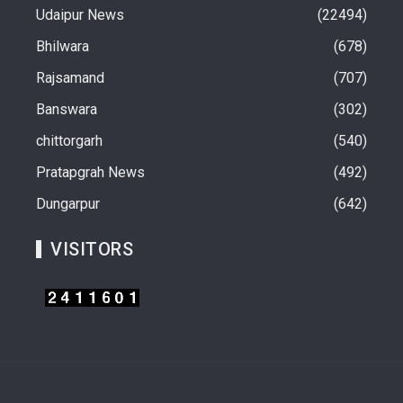
Udaipur News
22494
Bhilwara
678
Rajsamand
707
Banswara
302
chittorgarh
540
Pratapgrah News
492
Dungarpur
642
VISITORS