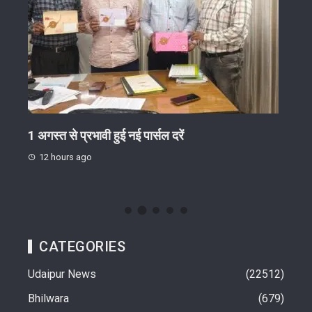
गोष्ठी
1 अगस्त से प्रभावी हुई नई पार्सल दरें
जिग-
ईंट-भ
12 hours ago
13 
CATEGORIES
Udaipur News
22512
Bhilwara
679