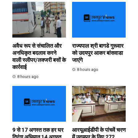
अवैध रूप से संचालित और
राज्यपाल श्री बागडे गुरूवार
अनधिकृत बदलाव करने
को उदयपुर आकर बांसवाडा
वाली स्लीपर/लक्जरी बसों के
जाएंगे
कार्रवाई
8 hours ago
8 hours ago
9 से 17 अगस्त तक हर घर
आरयूआईडीपी के पांचवें चरण
तिरंगा अभियान 14 अगस्त
में उदयपुर के लिए 272