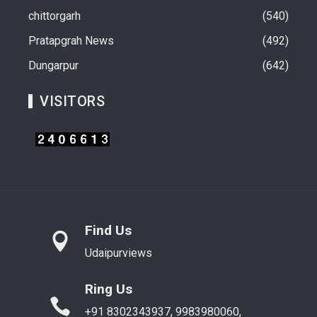
chittorgarh
540
Pratapgrah News
492
Dungarpur
642
VISITORS
Find Us
Udaipurviews
Ring Us
+91 8302343937, 9983980060,