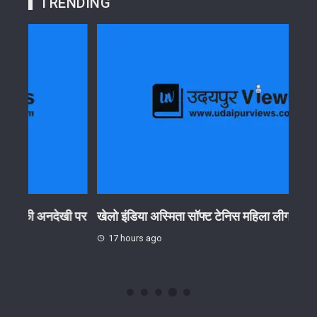
TRENDING
ी पर
खेलो इंडिया अस्मिता सॉफ्ट टेनिस महिला लीग 22 अगस्त को
राजस्
उमड़ा 
17 hours ago
17 