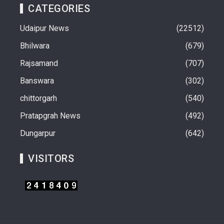
CATEGORIES
Udaipur News
22512
Bhilwara
679
Rajsamand
707
Banswara
302
chittorgarh
540
Pratapgrah News
492
Dungarpur
642
VISITORS