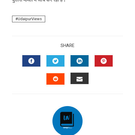
UdaipurViews
SHARE
FACEBOOK
TWITTER
LINKEDIN
PINTERES
EMAIL
STUMBLEUPON