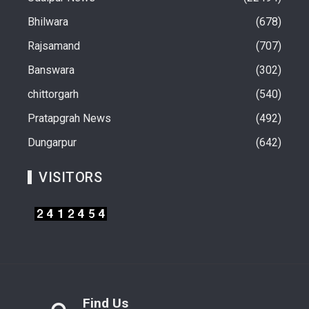
Bhilwara
678
Rajsamand
707
Banswara
302
chittorgarh
540
Pratapgrah News
492
Dungarpur
642
VISITORS
Find Us