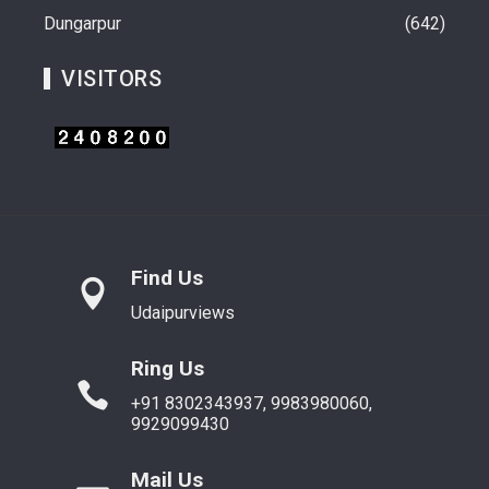
Dungarpur
642
VISITORS
Find Us
Udaipurviews
Ring Us
+91 8302343937, 9983980060,
9929099430
Mail Us