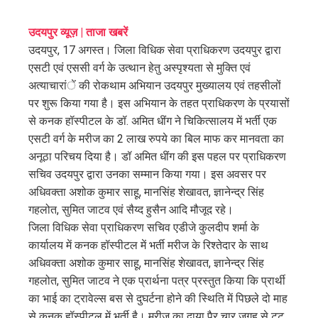
ebook
उदयपुर व्यूज़ | ताजा खबरें
उदयपुर, 17 अगस्त। जिला विधिक सेवा प्राधिकरण उदयपुर द्वारा
ter
एसटी एवं एससी वर्ग के उत्थान हेतु अस्पृश्यता से मुक्ति एवं
अत्याचारांें की रोकथाम अभियान उदयपुर मुख्यालय एवं तहसीलों
edIn
पर शुरू किया गया है। इस अभियान के तहत प्राधिकरण के प्रयासों
से कनक हॉस्पीटल के डॉ. अमित धींग ने चिकित्सालय में भर्ती एक
erest
एसटी वर्ग के मरीज का 2 लाख रुपये का बिल माफ कर मानवता का
अनूठा परिचय दिया है। डॉ अमित धींग की इस पहल पर प्राधिकरण
mbleupon
सचिव उदयपुर द्वारा उनका सम्मान किया गया। इस अवसर पर
अधिवक्ता अशोक कुमार साहू, मानसिंह शेखावत, ज्ञानेन्द्र सिंह
l
गहलोत, सुमित जाटव एवं सैय्द हुसैन आदि मौजूद रहे।
जिला विधिक सेवा प्राधिकरण सचिव एडीजे कुलदीप शर्मा के
कार्यालय में कनक हॉस्पीटल में भर्ती मरीज के रिश्तेदार के साथ
अधिवक्ता अशोक कुमार साहू, मानसिंह शेखावत, ज्ञानेन्द्र सिंह
गहलोत, सुमित जाटव ने एक प्रार्थना पत्र प्रस्तुत किया कि प्रार्थी
का भाई का ट्रावेल्स बस से दुघर्टना होने की स्थिति में पिछले दो माह
से कनक हॉस्पीटल में भर्ती है। मरीज का दाया पैर चार जगह से टूट