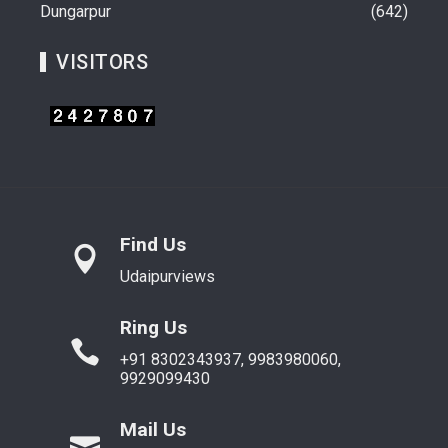
Dungarpur
642
VISITORS
Find Us
Udaipurviews
Ring Us
+91 8302343937, 9983980060,
9929099430
Mail Us