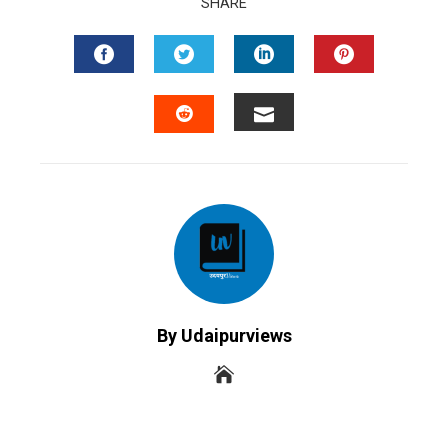
SHARE
FACEBOOK
TWITTER
LINKEDIN
PINTERES
EMAIL
STUMBLEUPON
By Udaipurviews