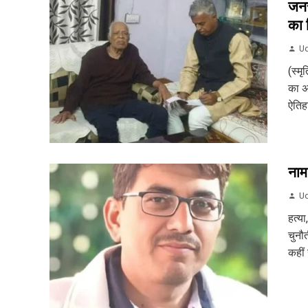
जनस
का 
Ud
(स्म
का अ
ऐतिह
नाम
Ud
हत्या
चुनौत
कहीं