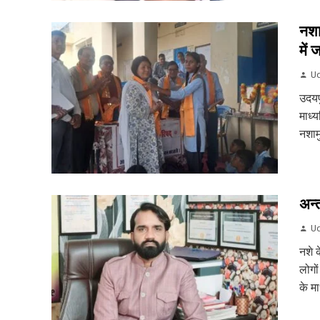
नशा
में
Ud
उदयप
माध्य
नशामु
अन्त
Ud
नशे 
लोगो
के म