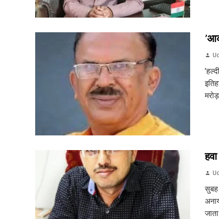
’आक
Ud
’हल्द
इतिह
मरोड़
हवा
Ud
सुबह
अनाय
जाता