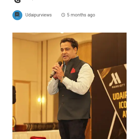
Udaipurviews
5 months ago
ebook
ter
edIn
erest
mbleupon
l