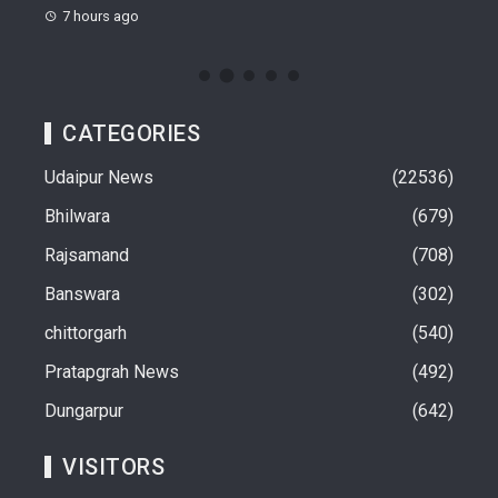
7 hours ago
CATEGORIES
Udaipur News
22536
Bhilwara
679
Rajsamand
708
Banswara
302
chittorgarh
540
Pratapgrah News
492
Dungarpur
642
VISITORS