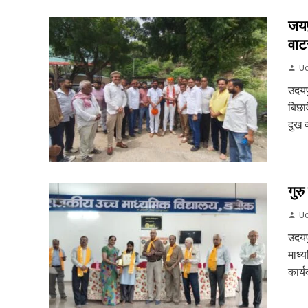
जयप
वाट
Ud
उदयप
बिछाव
दुख व
गुर
Ud
उदयप
माध्य
कार्य