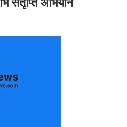
ाभ संतृप्ति अभियान