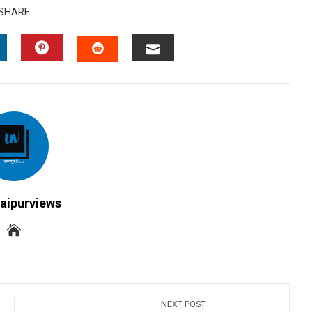
SHARE
INKEDIN
PINTEREST
EMAIL
STUMBLEUPON
aipurviews
NEXT POST