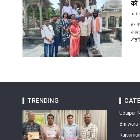
को
Ud
हर वर
कावड
अंतर्
TRENDING
CATE
Udaipur 
Bhilwara
Rajsama