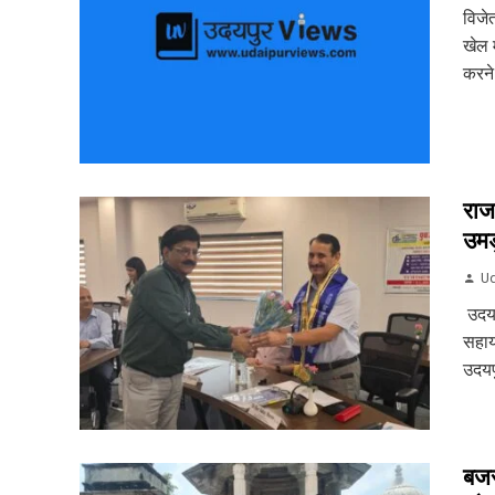
विजे
खेल म
करने
राज
उमड़
Ud
उदयप
सहाय
उदयपु
बजर