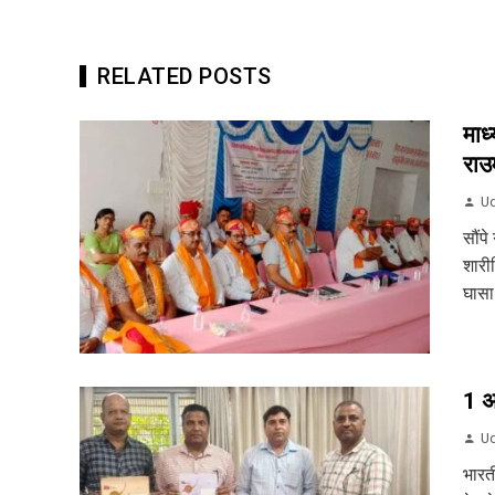
RELATED POSTS
माध
राउम
Ud
सौंपे
शारी
घासा 
1 अग
Ud
भारत