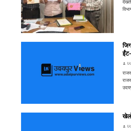
देखत
विभाग
जिग
ईंट
Ud
राजस
राजस
उदयपु
खेल
Ud