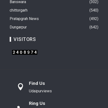
Banswara
302
chittorgarh
540
Pratapgrah News
492
Dungarpur
642
VISITORS
Find Us
Udaipurviews
Ring Us