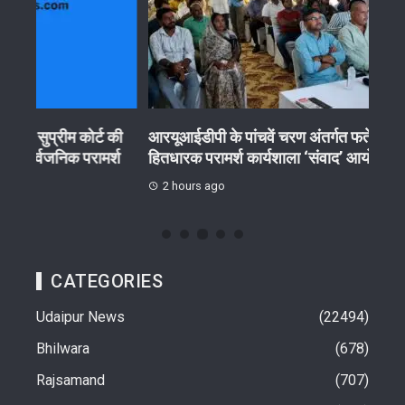
की
आरयूआईडीपी के पांचवें चरण अंतर्गत फतेहनगर-सनवाड़ में
10 अग
्श
हितधारक परामर्श कार्यशाला ‘संवाद’ आयोजित
परीक्ष
2 hours ago
2 h
CATEGORIES
Udaipur News
22494
Bhilwara
678
Rajsamand
707