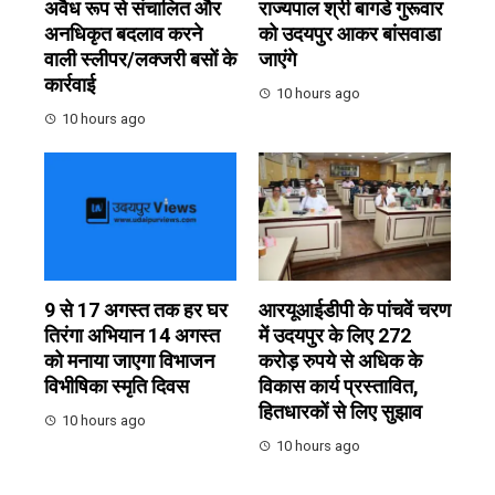
अवैध रूप से संचालित और
राज्यपाल श्री बागडे गुरूवार
अनधिकृत बदलाव करने
को उदयपुर आकर बांसवाडा
वाली स्लीपर/लक्जरी बसों के
जाएंगे
कार्रवाई
10 hours ago
10 hours ago
9 से 17 अगस्त तक हर घर
आरयूआईडीपी के पांचवें चरण
तिरंगा अभियान 14 अगस्त
में उदयपुर के लिए 272
को मनाया जाएगा विभाजन
करोड़ रुपये से अधिक के
विभीषिका स्मृति दिवस
विकास कार्य प्रस्तावित,
हितधारकों से लिए सुझाव
10 hours ago
10 hours ago