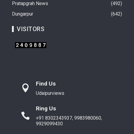
Pratapgrah News
492
Dungarpur
642
VISITORS
Find Us
Udaipurviews
Ring Us
+91 8302343937, 9983980060,
9929099430