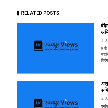
RELATED POSTS
वंद
अभ
Ud
9 से
स्वत
तिरं
अरा
समि
Ud
पर्य