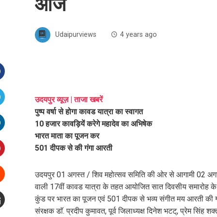
आज
Udaipurviews
4 years ago
Facebook
उदयपुर व्यूज़ | ताजा खबरें
पुष्प वर्षा से होगा कावड यात्रा का स्वागत
witter
10 हजार कावड़ियें करेगे महादेव का अभिषेक
भारत माता का पूजन कर
inkedIn
501 दीपक से की गंगा आरती
interest
उदयपुर 01 अगस्त / शिव महोत्सव समिति की ओर से आगामी 02 अगस
वाली 17वीं कावड यात्रा के तहत आयोजित सात दिवसीय समारोह के छठे 
Stumbleupon
कुंड पर भारत का पूजन एवं 501 दीपक से भव्य संगीत मय आरती की गई।
संरक्षक डाॅ. प्रदीप कुमावत, पूर्व जिलाध्यक्ष दिनेश भटट्, प्रेम सिंह 