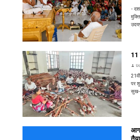
- दश
मुक्त
उदयप
11 
Ud
21वी
पर शु
सुख-
आगा
तैया