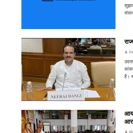
सुझा
संसा
राज्
Ud
उदयप
सांसद
है। र
आयड
आरा
Ud