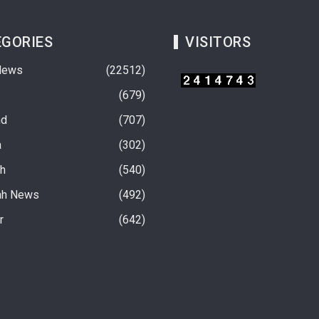
GORIES
VISITORS
News
22512
679
nd
707
a
302
rh
540
ah News
492
नाना अनिवार्य, नियमों की
खेलो इंडिया अस्मिता सॉफ्ट टेनिस महिला लीग 22
r
642
टा संचालन होगा निरस्त
अगस्त को
10 hours ago