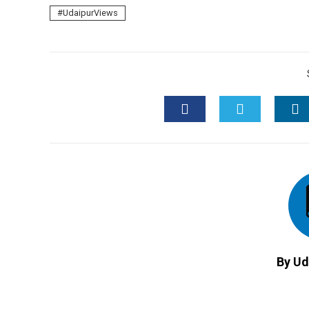
e
UdaipurViews
FACEBOOK
TWITTER
L
By Ud