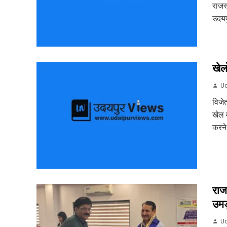
राजस
उदयपु
खेल
Ud
विजे
खेल म
करने
राज
उमड़
Ud