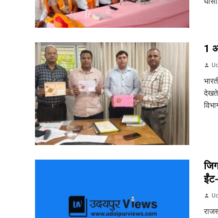
घासा 
1 अग
Ud
भारत
देखत
विभाग
जिग
ईंट
Ud
राजस