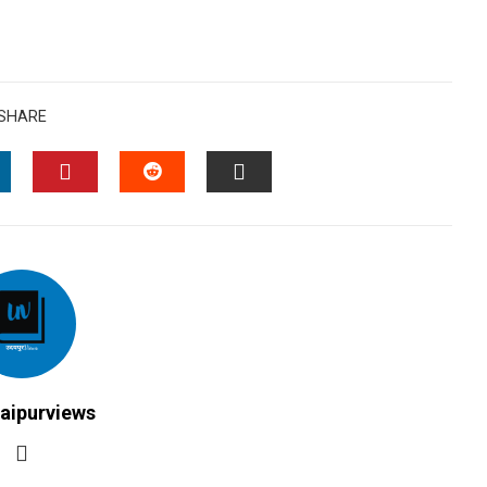
SHARE
INKEDIN
PINTEREST
STUMBLEUPON
EMAIL
aipurviews