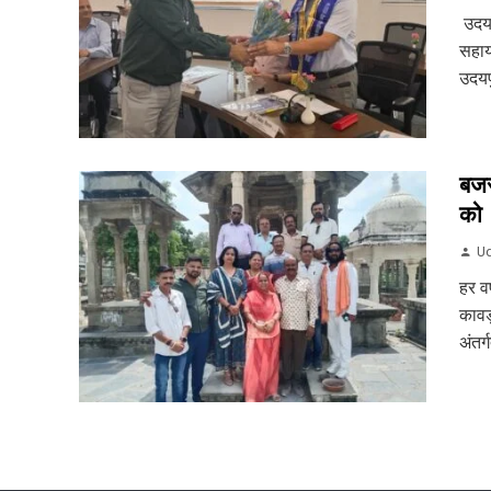
उदयप
सहाय
उदयपु
बजर
को
Ud
हर वर
कावड
अंतर्