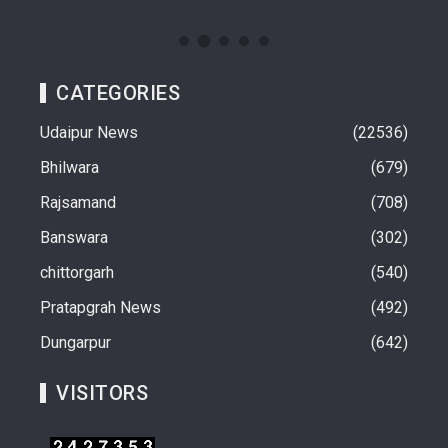
CATEGORIES
Udaipur News
22536
Bhilwara
679
Rajsamand
708
Banswara
302
chittorgarh
540
Pratapgrah News
492
Dungarpur
642
VISITORS