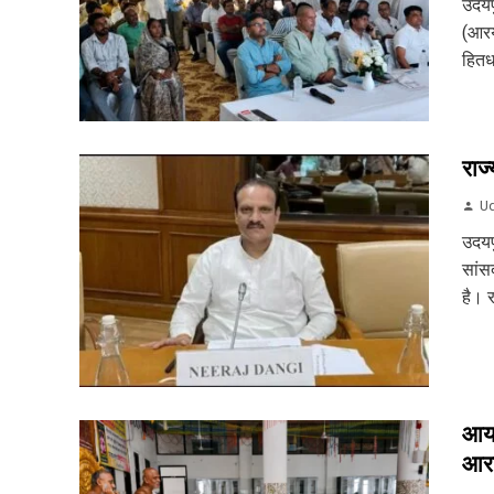
उदयप
(आरयू
हितधा
राज्
Ud
उदयप
सांसद
है। र
आयड
आरा