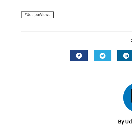
UdaipurViews
FACEBOOK
TWITTER
L
By Ud