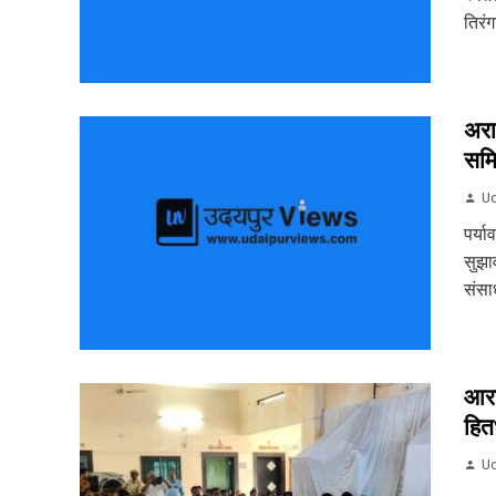
तिरं
अरा
समि
Ud
पर्य
सुझा
संसा
आरय
हित
Ud