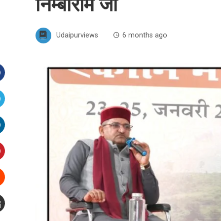
निम्बाराम जी
Udaipurviews
6 months ago
Facebook
witter
inkedIn
interest
Stumbleupon