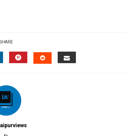
SHARE
INKEDIN
PINTEREST
EMAIL
STUMBLEUPON
aipurviews