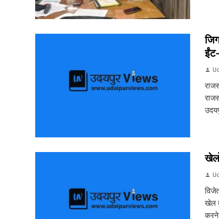
जिग
ईंट
Ud
राजस
राजस
उदयपु
खेल
Ud
विजे
खेल म
करने