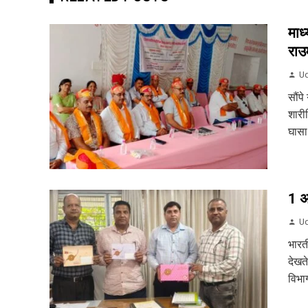
माध
राउम
Ud
सौंपे
शारी
घासा 
1 अग
Ud
भारत
देखत
विभाग