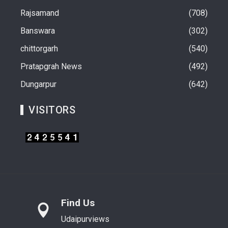
Rajsamand
708
Banswara
302
chittorgarh
540
Pratapgrah News
492
Dungarpur
642
VISITORS
Find Us
Udaipurviews