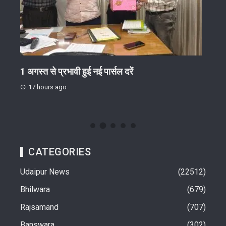
गोष्ठी
1 अगस्त से प्रभावी हुई नई पार्सल दरें
जिग-
ईंट-भ
17 hours ago
17 
CATEGORIES
Udaipur News
22512
Bhilwara
679
Rajsamand
707
Banswara
302