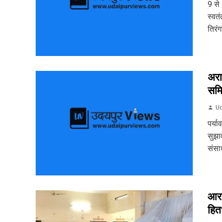
9 से
स्वत
तिरं
अरा
समि
Ud
पर्य
सुझा
संसा
आरय
हित