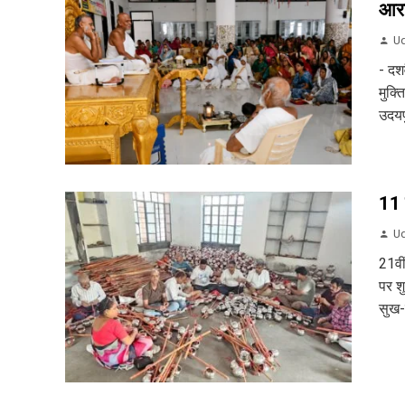
आरा
Ud
- दश
मुक्त
उदयप
11 
Ud
21वी
पर शु
सुख-