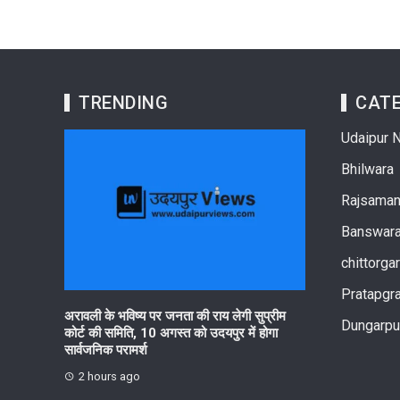
TRENDING
CATE
Udaipur 
Bhilwara
Rajsama
Banswar
chittorga
Pratapgr
रहेगा हर घर
अरावली के भविष्य पर जनता की राय लेगी सुप्रीम
आरयूआईडीपी के पां
Dungarpu
कोर्ट की समिति, 10 अगस्त को उदयपुर में होगा
सनवाड़ में हितधारक 
सार्वजनिक परामर्श
आयोजित
2 hours ago
4 hours ago