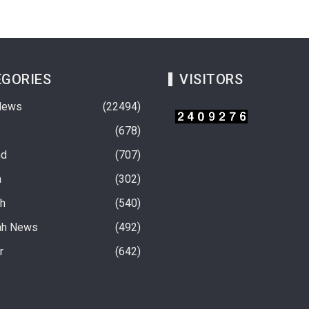
GORIES
VISITORS
News
22494
678
nd
707
a
302
rh
540
ah News
492
चवें चरण अंतर्गत फतेहनगर-
10 अगस्त से होगी सरकारी स्कूलों में बच्चों की हिंदी
r
642
परामर्श कार्यशाला ‘संवाद’
पढ़ने की परीक्षा
4 hours ago