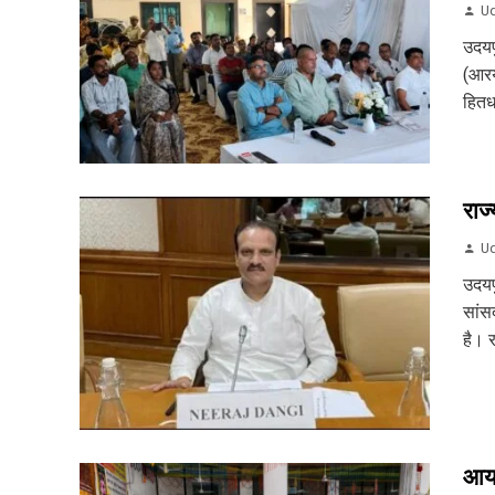
Ud
उदयप
(आरयू
हितधा
राज्
Ud
उदयप
सांसद
है। र
आयड