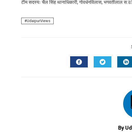
mail
टीम सदस्यः चैल सिंह थानाधिकारी, गोवर्धनविलास, भगवतीलाल स.उ.
e
UdaipurViews
FACEBOOK
TWITTER
L
By Ud