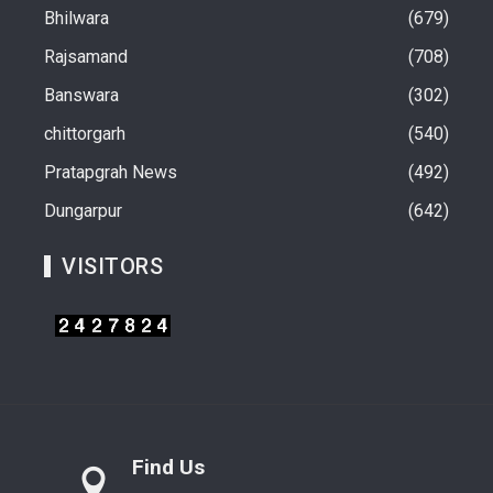
Bhilwara
679
Rajsamand
708
Banswara
302
chittorgarh
540
Pratapgrah News
492
Dungarpur
642
VISITORS
Find Us