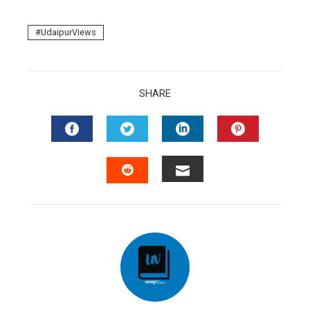
UdaipurViews
SHARE
FACEBOOK
TWITTER
LINKEDIN
PINTERES
EMAIL
STUMBLEUPON