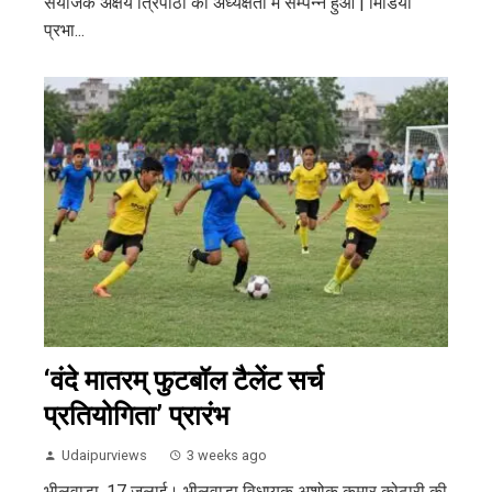
संयोजक अक्षय त्रिपाठी की अध्यक्षता में सम्पन्न हुआ | मिडिया
प्रभा...
‘वंदे मातरम् फुटबॉल टैलेंट सर्च
प्रतियोगिता’ प्रारंभ
Udaipurviews
3 weeks ago
भीलवाड़ा, 17 जुलाई। भीलवाड़ा विधायक अशोक कुमार कोठारी की