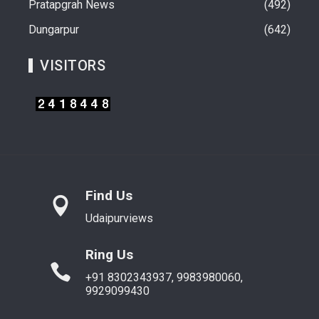
Pratapgrah News
492
Dungarpur
642
VISITORS
Find Us
Udaipurviews
Ring Us
+91 8302343937, 9983980060,
9929099430