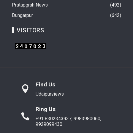
Pratapgrah News
492
Dungarpur
642
VISITORS
Find Us
Udaipurviews
Ring Us
+91 8302343937, 9983980060,
9929099430