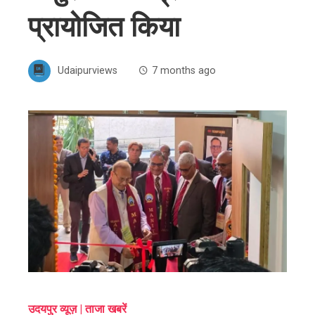
प्रायोजित किया
Udaipurviews
7 months ago
ebook
ter
edIn
erest
mbleupon
उदयपुर व्यूज़ | ताजा खबरें