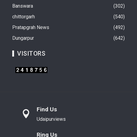
Banswara
302
chittorgarh
540
Pratapgrah News
492
Dungarpur
642
VISITORS
Find Us
Udaipurviews
Ring Us