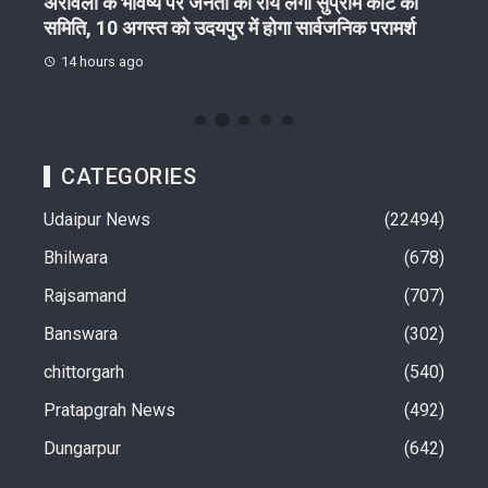
गा
अरावली के भविष्य पर जनता की राय लेगी सुप्रीम कोर्ट की
आरयूआ
समिति, 10 अगस्त को उदयपुर में होगा सार्वजनिक परामर्श
हितधा
14 hours ago
16 
CATEGORIES
Udaipur News
22494
Bhilwara
678
Rajsamand
707
Banswara
302
chittorgarh
540
Pratapgrah News
492
Dungarpur
642