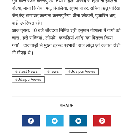
गुरु भक्त रंजन करणपुरिया तथा महिला परिषद से श्रीमती हेमलता
बोल्या, माया सिरोया, मंजू पितलिया, सुषमा नाहर, सचिव ऋतु पारिख
जैन,मंजू भाणावत,कल्पना करणपुरिया, वीना कोठारी, पुजारिन धापू
बाई, उपस्थित रहे।
आज प्रातः 10 बजे जीवदया निमित श्री हनुमान गौशाला में गायों को
चारा , हरी सब्जियां , लीलवे , ककड़ियां आदि’ ’का वितरण किया
गया’। दादावाड़ी से मुख्य ट्रस्ट प्रभारीः राज लोढ़ा एवं दलपत दोशी
भी मौजूद थे।
latest News
news
Udaipur Views
UdaipurViews
SHARE
FACEBOOK
TWITTER
LINKEDIN
PINTERES