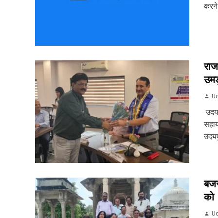
करने
राज
उमड़
Ud
उदयप
सहाय
उदयपु
बजर
को
Ud