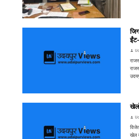
जिग
ईंट
Ud
राजस
राजस
उदयपु
खेल
Ud
विजे
खेल म