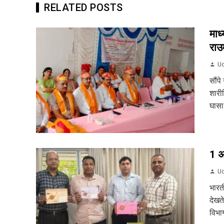
RELATED POSTS
माध
राउम
Ud
सौंपे
शारी
घासा 
1 अग
Ud
भारत
देखत
विभाग