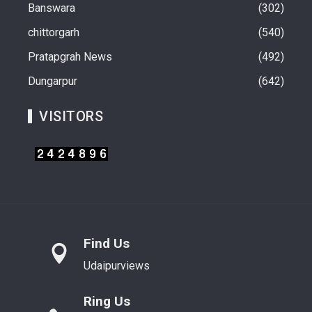
Banswara
302
chittorgarh
540
Pratapgrah News
492
Dungarpur
642
VISITORS
Find Us
Udaipurviews
Ring Us