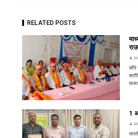
RELATED POSTS
माध
राउम
Ud
सौंपे
शारी
घासा 
1 अग
Ud
भारत