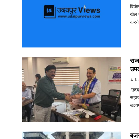
विजे
खेल म
करने
राज
उमड़
Ud
उदयप
सहाय
उदयपु
बजर