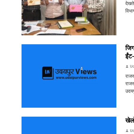
देखत
विभाग
जिग
ईंट
Ud
राजस
राजस
उदयपु
खेल
Ud