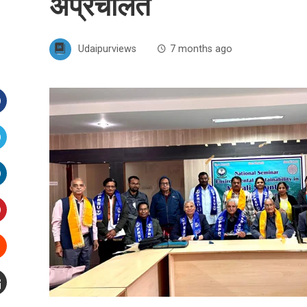
अप्रचलित
Udaipurviews
7 months ago
Facebook
witter
inkedIn
interest
Stumbleupon