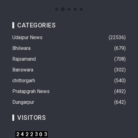
CATEGORIES
Udaipur News
22536
Bhilwara
679
Rajsamand
708
Banswara
302
chittorgarh
540
Pratapgrah News
492
Dungarpur
642
VISITORS