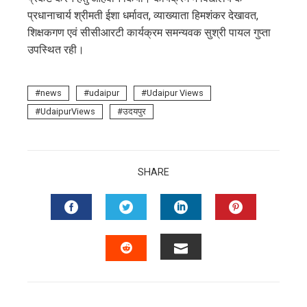
प्रधानाचार्य श्रीमती ईशा धर्मावत, व्याख्याता हिमशंकर देखावत,
शिक्षकगण एवं सीसीआरटी कार्यक्रम समन्यवक सुश्री पायल गुप्ता
उपस्थित रही।
news
udaipur
Udaipur Views
UdaipurViews
उदयपुर
SHARE
FACEBOOK
TWITTER
LINKEDIN
PINTERES
EMAIL
STUMBLEUPON