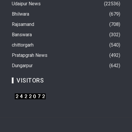
Udaipur News
22536
Bhilwara
679
Rajsamand
708
Banswara
302
chittorgarh
540
Pratapgrah News
492
Dungarpur
642
VISITORS