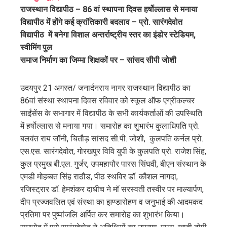
राजस्थान विद्यापीठ – 86 वां स्थापना दिवस हर्षोल्लास से मनाया
ter
विद्यापीठ में होंगे कई क्रांतिकारी बदलाव – प्रो. सारंगदेवोत
विद्यापीठ में बनेगा विशाल अन्तर्राष्ट्रीय स्तर का इंडोर स्टेडियम,
edIn
स्वीमिंग पुल
समाज निर्माण का जिम्मा शिक्षकों पर – सांसद सीपी जोशी
erest
उदयपुर 21 अगस्त/ जनार्दनराय नागर राजस्थान विद्यापीठ का
mbleupon
86वां संस्था स्थापना दिवस रविवार को स्कूल ऑफ एग्रीकल्चर
साईंसेंस के सभागार में विद्यापीठ के सभी कार्यकर्ताओं की उपस्थिति
l
में हर्षोल्लास से मनाया गया। समारोह का शुभारंभ कुलाधिपति प्रो.
बलवंत राय जॉनी, चितौड़ सांसद सी.पी. जोशी, कुलपति कर्नल प्रो.
एस.एस. सारंगदेवोत, गोरखपुर विवि युपी के कुलपति प्रो. राजेश सिंह,
कुल प्रमुख बी.एल. गुर्जर, उपमहापौर पारस सिंघवी, बीएन संस्थान के
एमडी मोहब्बत सिंह राठौड, पीठ स्थविर डॉ. कौशल नागदा,
रजिस्ट्रार डॉ. हेमशंकर दाधीच ने मॉ सरस्वती तस्वीर पर माल्यार्पण,
दीप प्रज्जवलित एवं संस्था का झण्डारोहण व जनुभाई की आदमकद
प्रतिमा पर पुष्पांजलि अर्पित कर समारोह का शुभारंभ किया।