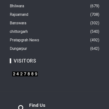
Bhilwara
679
Rajsamand
708
Banswara
302
chittorgarh
540
Pratapgrah News
492
Dungarpur
642
VISITORS
Find Us