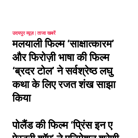
ebook
उदयपुर व्यूज़ | ताजा खबरें
मलयाली फिल्म ‘साक्षात्कारम’
ter
और फिरोज़ी भाषा की फिल्म
edIn
‘ब्रदर टोल’ ने सर्वश्रेष्ठ लघु
erest
कथा के लिए रजत शंख साझा
mbleupon
किया
l
पोलैंड की फिल्म ‘प्रिंस इन ए