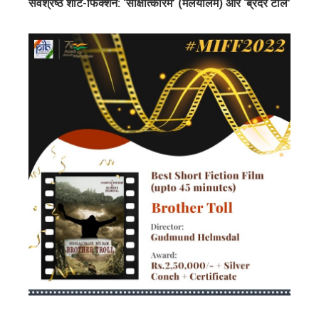
सर्वश्रेष्ठ शॉर्ट-फिक्शन:
‘साक्षात्कारम’ (मलयालम) और ‘ब्रदर टोल’