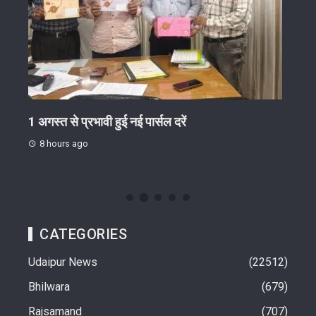
गोष्ठी
1 अगस्त से प्रभावी हुई नई पार्सल दरें
जिग-
ईंट-भ
8 hours ago
8 h
CATEGORIES
Udaipur News
22512
Bhilwara
679
Rajsamand
707