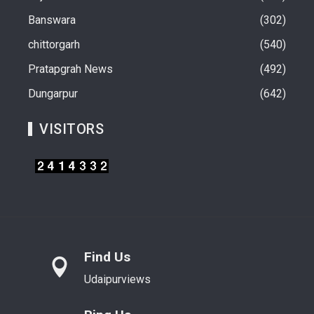
Banswara
302
chittorgarh
540
Pratapgrah News
492
Dungarpur
642
VISITORS
Find Us
Udaipurviews