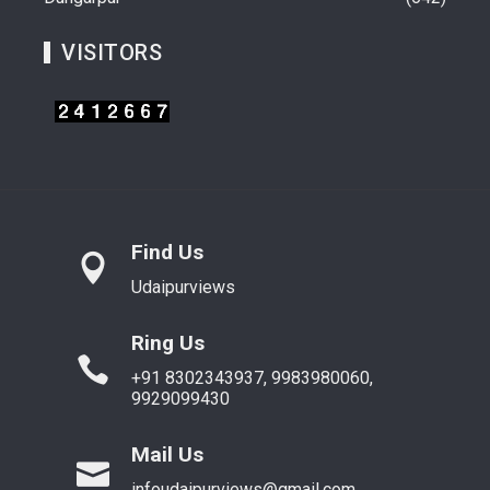
VISITORS
Find Us
Udaipurviews
Ring Us
+91 8302343937, 9983980060,
9929099430
Mail Us
infoudaipurviews@gmail.com