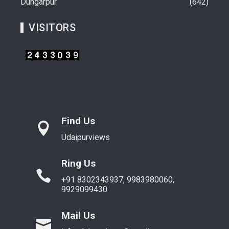
Dungarpur
642
VISITORS
Find Us
Udaipurviews
Ring Us
+91 8302343937, 9983980060,
9929099430
Mail Us