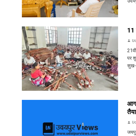
उदयप
11 
Ud
21वी
पर शु
सुख-
आगा
तैया
Ud
जयपुर