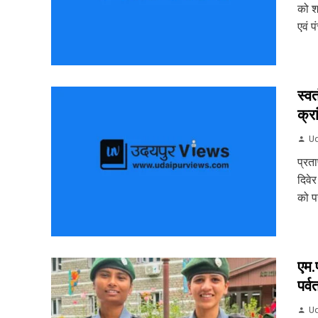
को श
एवं प
स्वत
क्र
Ud
प्रत
दिवे
को पर
एम.प
पर्व
Ud