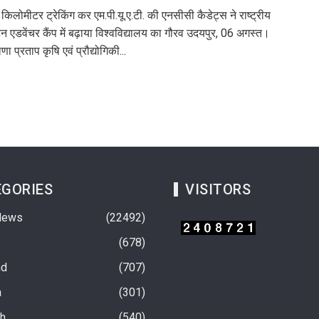
किलोमीटर ट्रेकिंग कर एम.पी.यू.ए.टी. की एनसीसी कैडेट्स ने राष्ट्रीय
ेन एडवेंचर कैंप में बढ़ाया विश्वविद्यालय का गौरव उदयपुर, 06 अगस्त।
णा प्रताप कृषि एवं प्रौद्योगिकी...
GORIES
VISITORS
News
22492
678
nd
707
a
301
rh
540