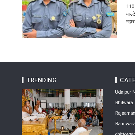
110 
माउंट
महारा
TRENDING
CATE
Udaipur 
Bhilwara
Rajsama
Banswar
chittorga