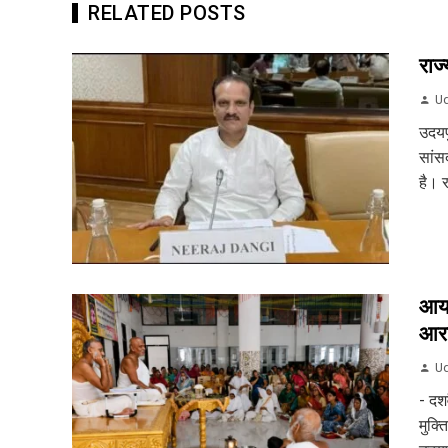
RELATED POSTS
राज्
Ud
उदयप
सांसद
है। र
आयड
आरा
Ud
- दश
मुक्त