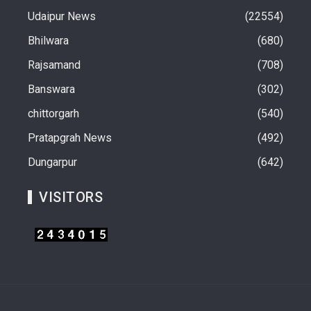
Udaipur News
22554
Bhilwara
680
Rajsamand
708
Banswara
302
chittorgarh
540
Pratapgrah News
492
Dungarpur
642
VISITORS