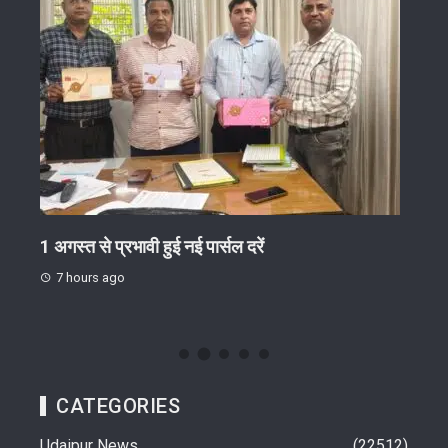
गोष्ठी
1 अगस्त से प्रभावी हुई नई पार्सल दरें
जिग-
ईंट-भ
7 hours ago
7 h
CATEGORIES
Udaipur News
22512