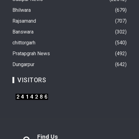
Bhilwara
679
Rajsamand
707
Banswara
302
chittorgarh
540
Pratapgrah News
492
Dungarpur
642
VISITORS
Find Us