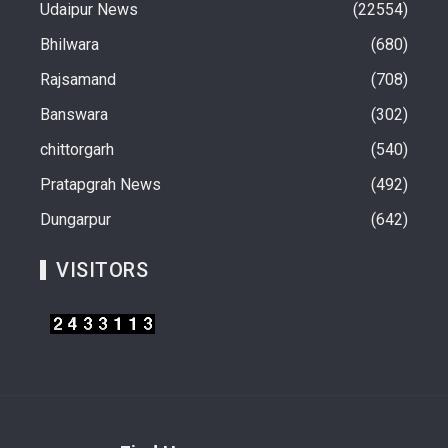
Udaipur News
22554
Bhilwara
680
Rajsamand
708
Banswara
302
chittorgarh
540
Pratapgrah News
492
Dungarpur
642
VISITORS