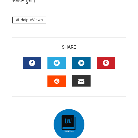
समापन हुआ।
UdaipurViews
SHARE
FACEBOOK
TWITTER
LINKEDIN
PINTERES
EMAIL
STUMBLEUPON