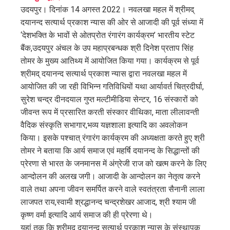
उदयपुर। दिनांक 14 अगस्त 2022। नवलखा महल में श्रीमद्
ter
दयानन्द सत्यार्थ प्रकाश न्यास की ओर से आजादी की पूर्व संध्या में
‘देशभक्ति के भावों से ओतप्रोत रंगारंग कार्यक्रम’ भारतीय स्टेट
edIn
बैंक,उदयपुर अंचल के उप महाप्रबन्धक श्री दिनेश प्रताप सिंह
तोमर के मुख्य आतिथ्य में आयोजित किया गया। कार्यक्रम से पूर्व
erest
श्रीमद् दयानन्द सत्यार्थ प्रकाश न्यास द्वारा नवलखा महल में
आयोजित की जा रही विभिन्न गतिविधियों यथा आर्यावर्त चित्रदीर्घा,
mbleupon
सुरेश चन्द्र दीनदयाल गुप्त मल्टीमीडिया सेन्टर, 16 संस्कारों को
जीवन्त रूप में प्रसारित करती संस्कार वीथिका, माता लीलावन्ती
l
वैदिक संस्कृति सभागार,भव्य यज्ञशाला इत्यादि का अवलोकन
किया। इसके पश्चात् रंगारंग कार्यक्रम की अध्यक्षता करते हुए श्री
तोमर ने बताया कि आर्य समाज एवं महर्षि दयानन्द के सिद्धान्तों की
प्रेरणा से भारत के जनमानस में अंग्रेजी राज को खत्म करने के लिए
आन्दोलन की अलख जगी। आजादी के आन्दोलन का नेतृत्व करने
वाले तथा अपना जीवन समर्पित करने वाले स्वतंत्रता सैनानी लाला
लाजपत राय,स्वामी श्रद्धानन्द चन्द्रशेखर आजाद, श्री श्याम जी
कृष्ण वर्मा इत्यादि आर्य समाज की ही प्रेरणा थे।
यहां तक कि श्रीमद् दयानन्द सत्यार्थ प्रकाश न्यास के संस्थापक