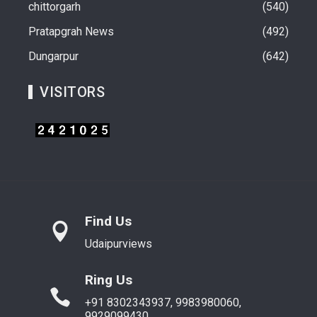
chittorgarh
540
Pratapgrah News
492
Dungarpur
642
VISITORS
Find Us
Udaipurviews
Ring Us
+91 8302343937, 9983980060,
9929099430