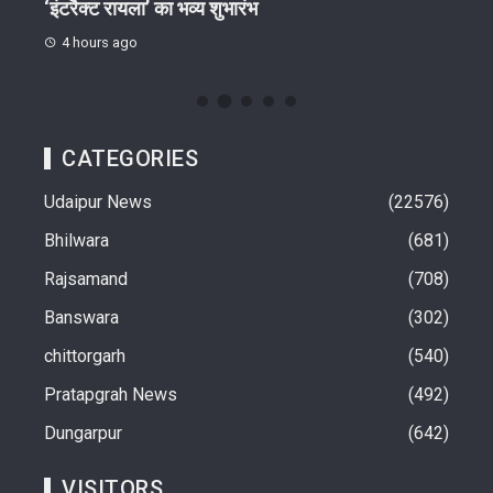
‘इंटरैक्ट रायला’ का भव्य शुभारंभ
वैज्ञ
4 hours ago
4 h
CATEGORIES
Udaipur News
22576
Bhilwara
681
Rajsamand
708
Banswara
302
chittorgarh
540
Pratapgrah News
492
Dungarpur
642
VISITORS