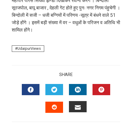
महापौर पारस सिंघवी झण्डी दिखाकर रवाना करेंगे । बिन्दोली
erest
सूरजपोल, बापू बाजार , देहली गेट होते हुए पुनः नगर निगम पंहुचेगी ।
बिन्दोली में सजी – धजी बग्गियों में परिणय -सूत्र में बंधने वाले 51
mbleupon
जोड़े होंगे । इसमें बड़ी संख्या में वर – वधुओं के परिजन व अतिथि भी
शामिल होंगे।
l
UdaipurViews
SHARE
FACEBOOK
TWITTER
LINKEDIN
PINTERES
EMAIL
STUMBLEUPON